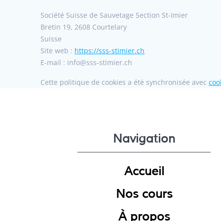
Société Suisse de Sauvetage Section St-Imier
Bretin 19, 2608 Courtelary
Suisse
Site web :
https://sss-stimier.ch
E-mail :
info@
sss-stimier.ch
Cette politique de cookies a été synchronisée avec
coo
Navigation
Accueil
Nos cours
À propos